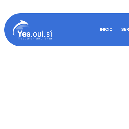
americ@yes-oui-si.com
info@yes-oui-si.c
INICIO
SER
¡G